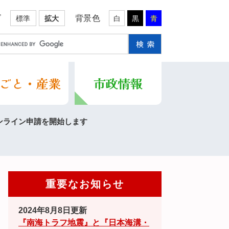
ズ
背景色
標準
拡大
白
黒
青
ンライン申請を開始します
重要なお知らせ
2024年8月8日更新
『南海トラフ地震』と『日本海溝・