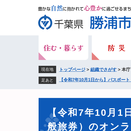
ペ
メ
ー
ニ
ジ
ュ
の
ー
先
を
頭
飛
で
ば
す。
し
て
本
現在地
トップページ
>
組織でさがす
>
本庁
文
【令和7年10月1日から】パスポー
足あと
へ
本
文
【令和7年10月
般旅券）のオン