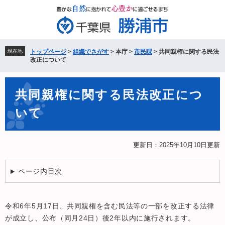
ペ
メ
ー
ニ
ジ
ュ
の
ー
先
を
現在地
トップページ
>
組織でさがす
>
本庁
>
市民課
>
共同親権に関する民法
頭
飛
改正について
で
ば
す。
し
本
て
共同親権に関する民法改正につ
文
本
いて
文
へ
更新日：2025年10月10日更新
ページ内目次
令和6年5月17日、共同親権を含む民法等の一部を改正する法律
が成立し、公布（同月24日）後2年以内に施行されます。