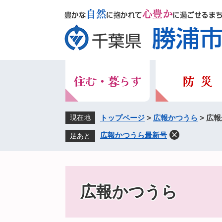
ペ
メ
ー
ニ
ジ
ュ
の
ー
先
を
頭
飛
で
ば
す。
し
て
本
現在地
トップページ
>
広報かつうら
>
広報
文
広報かつうら最新号
足あと
へ
広報かつうら