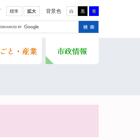
ズ
背景色
標準
拡大
白
黒
青