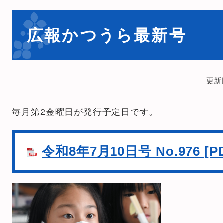
本
文
広報かつうら最新号
更新
毎月第2金曜日が発行予定日です。
令和8年7月10日号 No.976 [