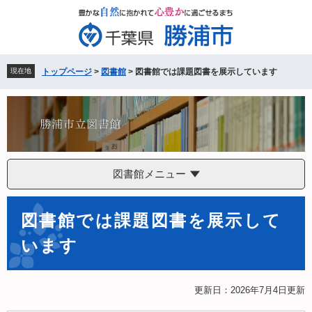
ペ
メ
ー
ニ
ジ
ュ
の
ー
先
を
現在地
トップページ
>
図書館
>
図書館では課題図書を展示しています
頭
飛
で
ば
す。
し
て
本
文
へ
図書館メニュー
本
図書館では課題図書を展示して
文
います
更新日：2026年7月4日更新