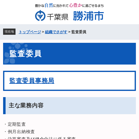
ペ
メ
ー
ニ
ジ
ュ
の
ー
先
を
現在地
トップページ
>
組織でさがす
>
監査委員
頭
飛
で
ば
本
す。
し
監査委員
文
て
本
文
へ
監査委員事務局
主な業務内容
・定期監査
・例月出納検査