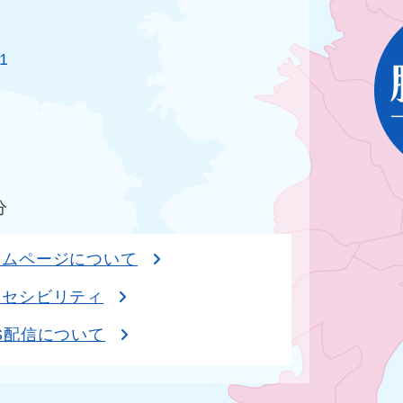
1
分
ームページについて
クセシビリティ
S配信について