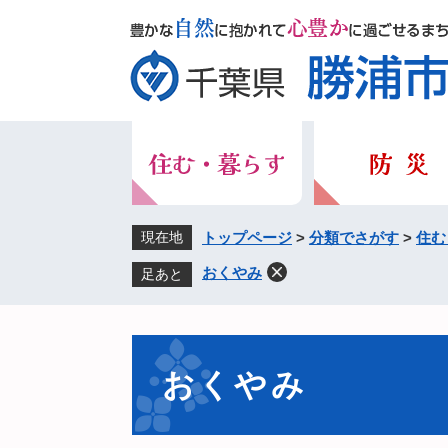
ペ
メ
ー
ニ
ジ
ュ
の
ー
先
を
頭
飛
で
ば
す。
し
て
本
現在地
トップページ
>
分類でさがす
>
住む
文
おくやみ
足あと
へ
本
文
おくやみ