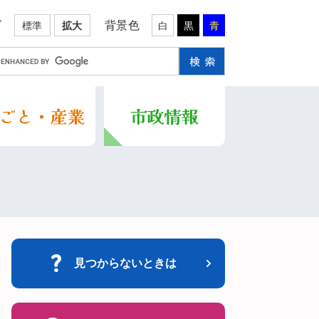
ズ
背景色
標準
拡大
白
黒
青
見つからないときは