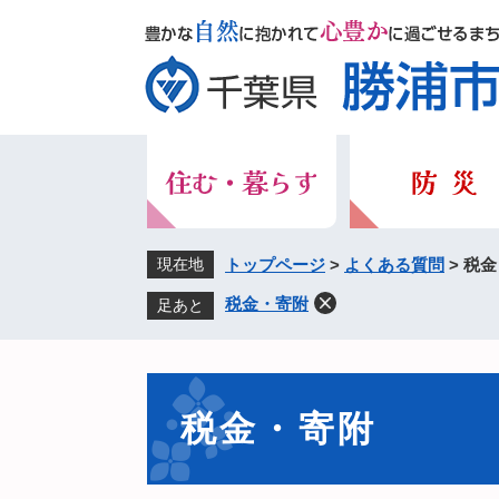
ペ
メ
ー
ニ
ジ
ュ
の
ー
先
を
頭
飛
で
ば
す。
し
て
本
現在地
トップページ
>
よくある質問
>
税金
文
税金・寄附
足あと
へ
本
文
税金・寄附