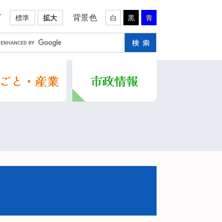
ズ
背景色
標準
拡大
白
黒
青