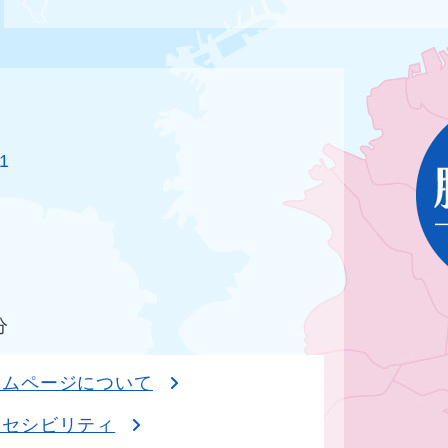
1
分
ームページについて
クセシビリティ