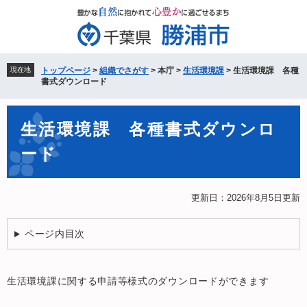
ペ
メ
ー
ニ
ジ
ュ
の
ー
先
を
現在地
トップページ
>
組織でさがす
>
本庁
>
生活環境課
>
生活環境課 各種
頭
飛
書式ダウンロード
で
ば
す。
し
本
て
生活環境課 各種書式ダウンロ
文
本
ード
文
へ
更新日：2026年8月5日更新
ページ内目次
生活環境課に関する申請等様式のダウンロードができます