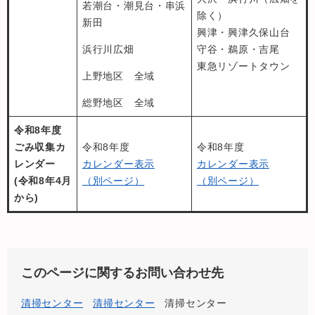
若潮台・潮見台・串浜
除く）
新田
興津・興津久保山台
浜行川広畑
守谷・鵜原・吉尾
東急リゾートタウン
上野地区 全域
総野地区 全域
令和8年度
ごみ収集カ
令和8年度
令和8年度
レンダー
カレンダー表示
カレンダー表示
(令和8年4月
（別ページ）
（別ページ）
から)
このページに関するお問い合わせ先
清掃センター
清掃センター
清掃センター