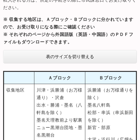
転入される方は、所定の手続きの際に市民課窓口でお受け取りく
ださい。
※ 収集する地区は、Ａブロック・Ｂブロックに分かれています
ので、お受け取りになる際にご確認ください
※ それぞれのページから外国語版（英語・中国語）のＰＤＦフ
ァイルもダウンロードできます。
表のサイズを切り替える
Ａブロック
Ｂブロック
収集地区
川津・浜勝浦（お万様
浜勝浦（お万様通りを
通り）・沢倉
除く）
出水・勝浦・墨名（八
墨名八軒島
軒島を除く）
松部・串浜（串浜新田
墨名天理教前より駅裏
を除く）
ニュー黒潮台団地・墨
新官・部原
名黒潮台
大沢・浜行川（広畑を