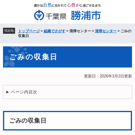
ペ
メ
ー
ニ
ジ
ュ
の
ー
先
を
現在地
トップページ
>
組織でさがす
>
清掃センター
>
清掃センター
>
ごみの
頭
飛
収集日
で
ば
す。
し
本
て
ごみの収集日
文
本
文
へ
更新日：2026年3月2日更新
ページ内目次
ごみの収集日