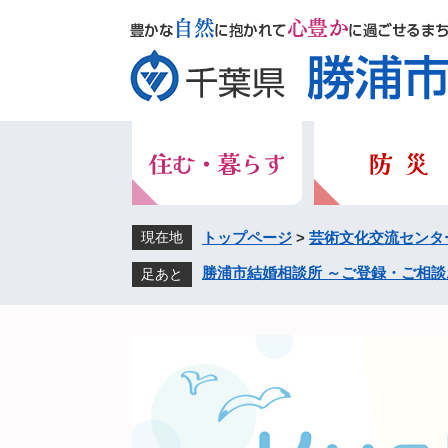
ペ
メ
ー
ニ
ジ
ュ
の
ー
先
を
頭
飛
で
ば
す。
し
て
本
現在地
トップページ
>
芸術文化交流センタ
文
勝浦市結婚相談所 ～ご登録・ご相談
足あと
へ