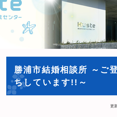
本
文
勝浦市結婚相談所 ～ご
ちしています!!～
更新