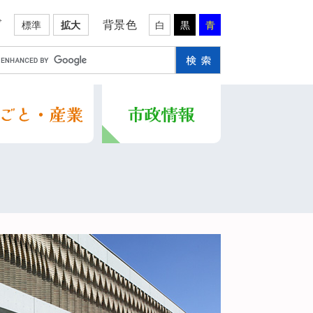
ズ
背景色
標準
拡大
白
黒
青