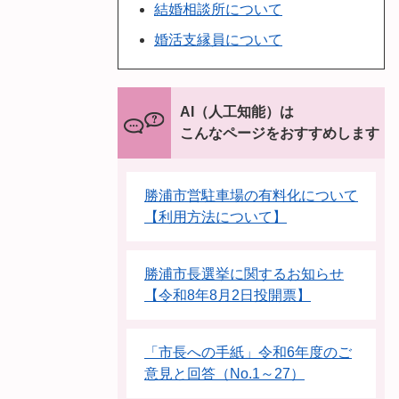
結婚相談所について
婚活支縁員について
AI（人工知能）は
こんなページをおすすめします
勝浦市営駐車場の有料化について
【利用方法について】
勝浦市長選挙に関するお知らせ
【令和8年8月2日投開票】
「市長への手紙」令和6年度のご
意見と回答（No.1～27）