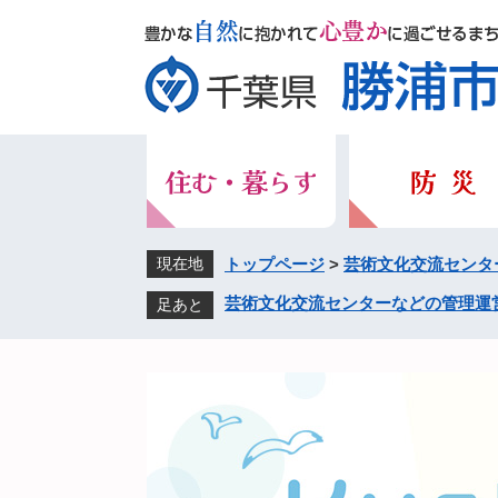
ペ
メ
ー
ニ
ジ
ュ
の
ー
先
を
頭
飛
で
ば
す。
し
て
本
現在地
トップページ
>
芸術文化交流センタ
文
芸術文化交流センターなどの管理運
足あと
へ