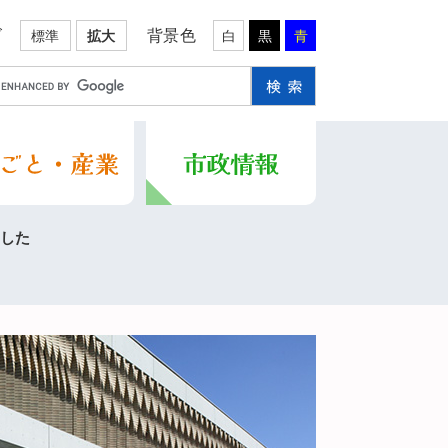
ズ
背景色
標準
拡大
白
黒
青
した