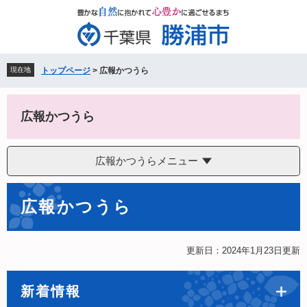
ペ
メ
ー
ニ
ジ
ュ
の
ー
先
を
現在地
トップページ
>
広報かつうら
頭
飛
で
ば
す。
し
広報かつうら
て
本
文
広報かつうらメニュー
へ
本
広報かつうら
文
更新日：2024年1月23日更新
新着情報