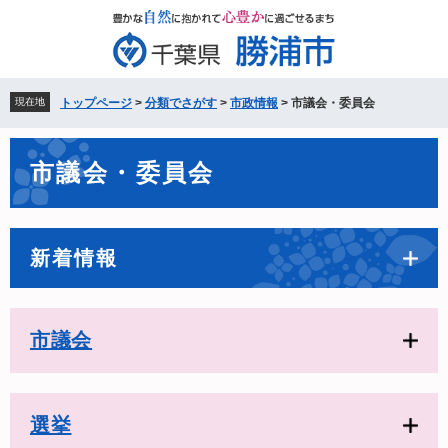
ペ
メ
ー
ニ
ジ
ュ
の
ー
先
を
現在地
トップページ
>
分類でさがす
>
市政情報
>
市議会・委員会
頭
飛
で
ば
本
す。
し
市議会・委員会
文
て
本
文
へ
新着情報
市議会
選挙