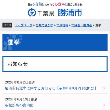
ペ
メ
ー
ニ
ジ
ュ
の
ー
先
を
現在地
トップページ
>
分類でさがす
>
市政情報
>
市議会・委員会
>
選挙
頭
飛
で
ば
本
す。
し
選挙
文
て
本
文
へ
お知らせ
2026年8月2日更新
勝浦市長選挙に関するお知らせ【令和8年8月2日投開票】
2026年6月19日更新
各投票所の案内図