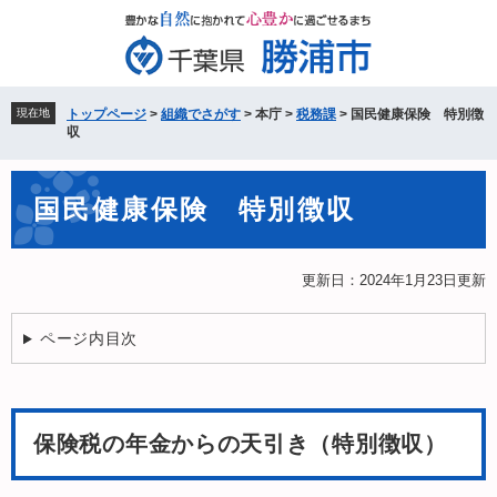
ペ
メ
ー
ニ
ジ
ュ
の
ー
先
を
現在地
トップページ
>
組織でさがす
>
本庁
>
税務課
>
国民健康保険 特別徴
頭
飛
収
で
ば
す。
し
本
て
国民健康保険 特別徴収
文
本
文
へ
更新日：2024年1月23日更新
ページ内目次
保険税の年金からの天引き（特別徴収）