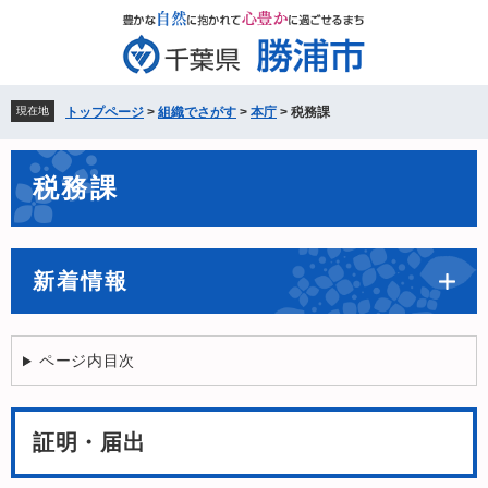
ペ
メ
ー
ニ
ジ
ュ
の
ー
先
を
現在地
トップページ
>
組織でさがす
>
本庁
>
税務課
頭
飛
で
ば
本
す。
し
税務課
文
て
本
文
へ
新着情報
ページ内目次
証明・届出