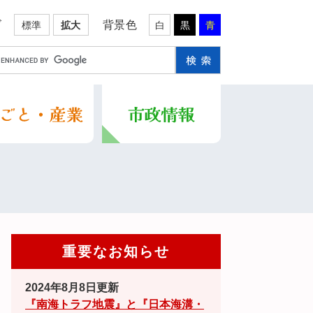
ズ
背景色
標準
拡大
白
黒
青
重要なお知らせ
2024年8月8日更新
『南海トラフ地震』と『日本海溝・