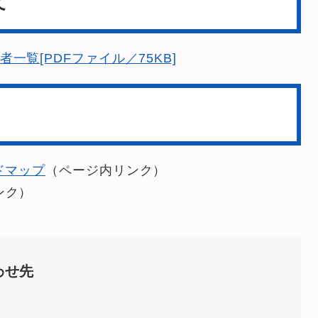
て
一覧[PDFファイル／75KB]
ドマップ
（ページ内リンク）
ンク）
わせ先