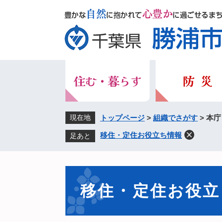
ペ
メ
ー
ニ
ジ
ュ
の
ー
先
を
頭
飛
で
ば
す。
し
て
本
現在地
トップページ
>
組織でさがす
>
本庁
文
移住・定住お役立ち情報
足あと
へ
本
文
移住・定住お役立