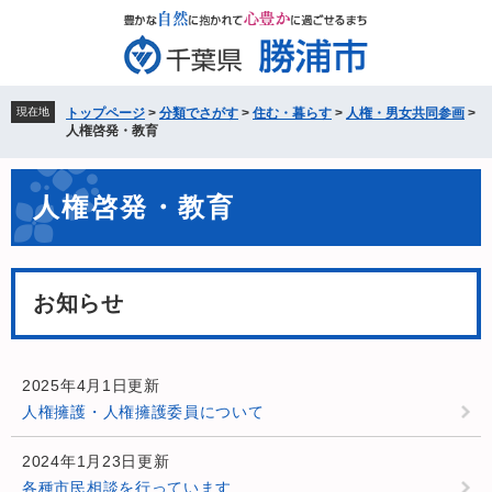
ペ
メ
ー
ニ
ジ
ュ
の
ー
先
を
現在地
トップページ
>
分類でさがす
>
住む・暮らす
>
人権・男女共同参画
>
頭
飛
人権啓発・教育
で
ば
す。
し
本
て
人権啓発・教育
文
本
文
へ
お知らせ
2025年4月1日更新
人権擁護・人権擁護委員について
2024年1月23日更新
各種市民相談を行っています