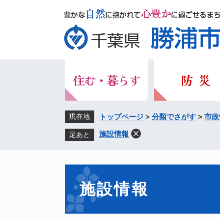
ペ
メ
ー
ニ
ジ
ュ
の
ー
先
を
頭
飛
で
ば
す。
し
て
本
現在地
トップページ
>
分類でさがす
>
市政
文
施設情報
足あと
へ
本
文
施設情報