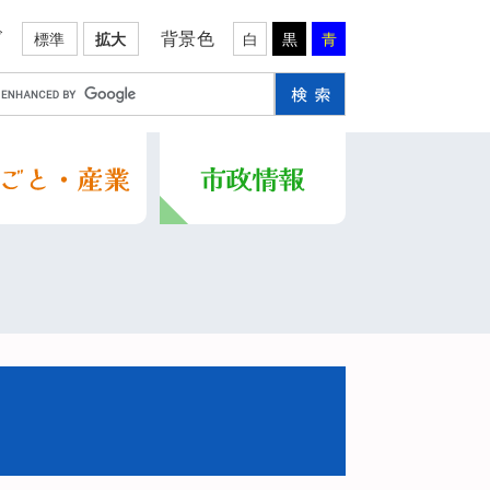
ズ
背景色
標準
拡大
白
黒
青