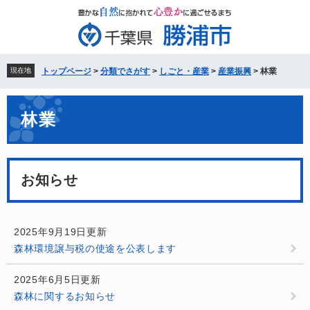
ペ
メ
ー
ニ
ジ
ュ
の
ー
先
を
現在地
トップページ
>
分類でさがす
>
しごと・産業
>
産業振興
>
林業
頭
飛
で
ば
本
す。
し
林業
文
て
本
文
へ
お知らせ
2025年9月19日更新
森林環境譲与税の使途を公表します
2025年6月5日更新
森林に関するお知らせ