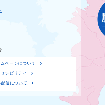
1
分
ームページについて
クセシビリティ
S配信について