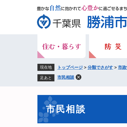
ペ
メ
ー
ニ
ジ
ュ
の
ー
先
を
頭
飛
で
ば
す。
し
て
本
現在地
トップページ
>
分類でさがす
>
市政
文
市民相談
足あと
へ
本
文
市民相談