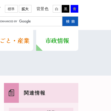
ズ
背景色
標準
拡大
白
黒
青
関連情報