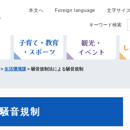
本文へ
Foreign language
文字サイ
キーワード検索
>
生活環境課
>
騒音規制法による騒音規制
騒音規制