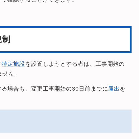
規制
て
特定施設
を設置しようとする者は、工事開始の
ません。
する場合も、変更工事開始の30日前までに
届出
を