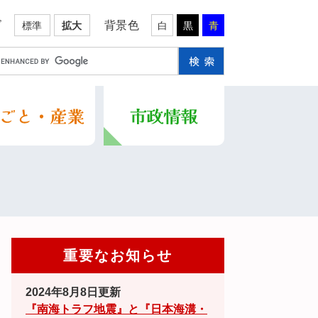
ズ
背景色
標準
拡大
白
黒
青
重要なお知らせ
2024年8月8日更新
『南海トラフ地震』と『日本海溝・