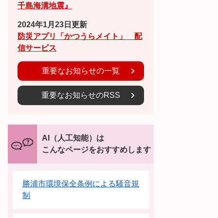
千島海溝地震』
2024年1月23日更新
防災アプリ「かつうらメイト」 配
信サービス
重要なお知らせの一覧
重要なお知らせのRSS
AI（人工知能）は
こんなページをおすすめします
勝浦市環境保全条例による騒音規
制