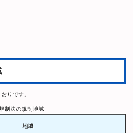
域
とおりです。
規制法の規制地域
地域