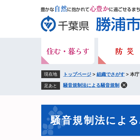
ペ
メ
ー
ニ
ジ
ュ
の
ー
先
を
頭
飛
で
ば
す。
し
て
本
現在地
トップページ
>
組織でさがす
>
本庁
文
騒音規制法による騒音規制
足あと
へ
本
文
騒音規制法による