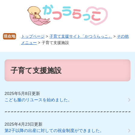
ペ
メ
ー
ニ
ジ
ュ
の
ー
先
を
頭
飛
現在地
トップページ
>
子育て支援サイト「かつうらっこ」
>
その他
で
ば
メニュー
>
子育て支援施設
す。
し
て
本
本
文
文
子育て支援施設
へ
2025年5月8日更新
こども服のリユースを始めました。
2025年4月23日更新
第2子以降の出産に対しての祝金制度ができました。