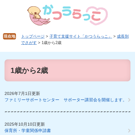
ペ
メ
ー
ニ
ジ
ュ
の
ー
先
を
頭
飛
現在地
トップページ
>
子育て支援サイト「かつうらっこ」
>
成長別
で
ば
でさがす
>
1歳から2歳
す。
し
て
本
本
文
文
1歳から2歳
へ
2026年7月1日更新
ファミリーサポートセンター サポーター講習会を開催します。
2025年10月10日更新
保育所・学童関係申請書