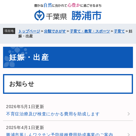
ペ
メ
ー
ニ
ジ
ュ
の
ー
先
を
現在地
トップページ
>
分類でさがす
>
子育て・教育・スポーツ
>
子育て
>
妊
頭
飛
娠・出産
で
ば
す。
し
本
て
妊娠・出産
文
本
文
へ
お知らせ
2026年5月1日更新
不育症治療及び検査にかかる費用を助成します
2025年4月1日更新
勝浦市風しんワクチン予防接種費用助成事業のご案内