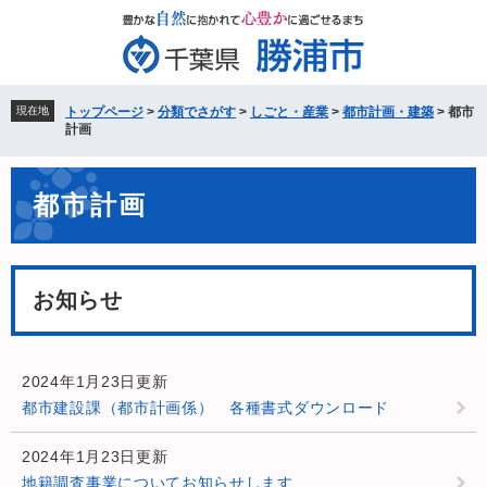
ペ
メ
ー
ニ
ジ
ュ
の
ー
先
を
現在地
トップページ
>
分類でさがす
>
しごと・産業
>
都市計画・建築
>
都市
頭
飛
計画
で
ば
す。
し
本
て
都市計画
文
本
文
へ
お知らせ
2024年1月23日更新
都市建設課（都市計画係） 各種書式ダウンロード
2024年1月23日更新
地籍調査事業についてお知らせします