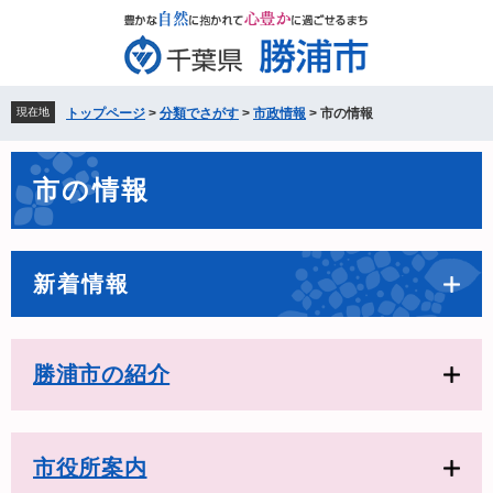
ペ
メ
ー
ニ
ジ
ュ
の
ー
先
を
現在地
トップページ
>
分類でさがす
>
市政情報
>
市の情報
頭
飛
で
ば
本
す。
し
市の情報
文
て
本
文
へ
新着情報
勝浦市の紹介
市役所案内