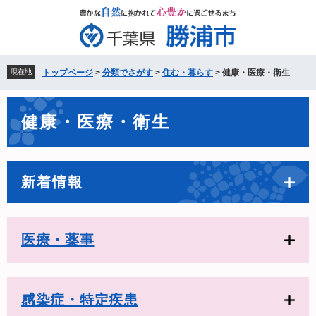
ペ
メ
ー
ニ
ジ
ュ
の
ー
先
を
現在地
トップページ
>
分類でさがす
>
住む・暮らす
>
健康・医療・衛生
頭
飛
で
ば
本
す。
し
健康・医療・衛生
文
て
本
文
へ
新着情報
医療・薬事
感染症・特定疾患