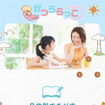
ペ
メ
ー
ニ
ジ
ュ
の
ー
先
を
頭
飛
で
ば
す。
し
て
本
文
へ
本
文